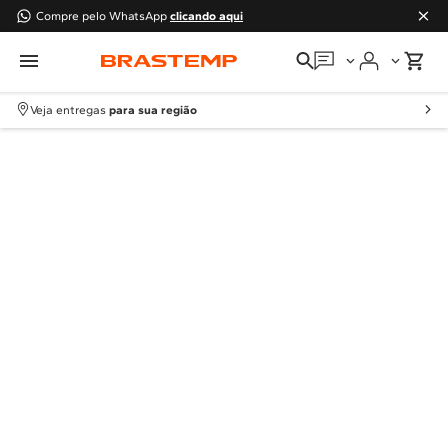
Compre pelo WhatsApp
clicando aqui
Em que podemos
ajudar?
Veja entregas
para sua região
Meus pedidos
Guias e manuais
Perguntas frequentes
Fale conosco
Atendimento Brastemp
Assistência
técnica
Solicitar visita técnica