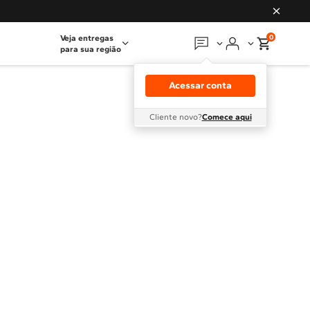
0
Veja entregas
para sua região
Em que podemos
ajudar?
Acessar conta
Meus pedidos
Cliente novo?
Comece aqui
Guias e manuais
Perguntas frequentes
Fale conosco
Atendimento Brastemp
Assistência
técnica
Solicitar visita técnica