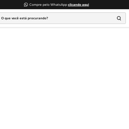
Compre pelo WhatsApp
clicando aqui
 que você está procurando?
Termos mais buscados
1
º
Geladeira
2
º
Máquina Lavar
3
º
Fogao
4
º
Lava Louça
5
º
Cooktop
6
º
Microondas Brastemp
7
º
Forno
8
º
Embutir
9
º
Combos
10
º
Lava Seca