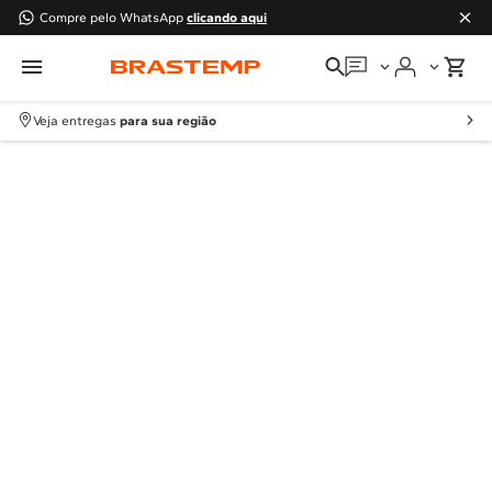
Compre pelo WhatsApp
clicando aqui
Em que podemos
ajudar?
Veja entregas
para sua região
Meus pedidos
Guias e manuais
Perguntas frequentes
Fale conosco
Atendimento Brastemp
Assistência
técnica
Solicitar visita técnica