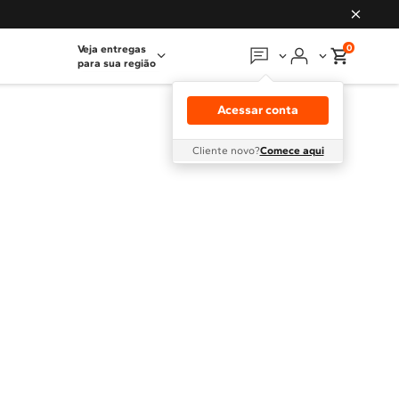
0
Veja entregas
para sua região
Em que podemos
ajudar?
Acessar conta
Meus pedidos
Cliente novo?
Comece aqui
Guias e manuais
Perguntas frequentes
Fale conosco
Atendimento Brastemp
Assistência
técnica
Solicitar visita técnica