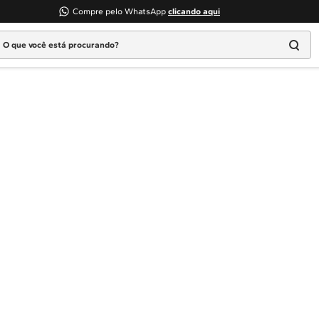
Compre pelo WhatsApp
clicando aqui
 que você está procurando?
Termos mais buscados
1
º
Geladeira
2
º
Máquina Lavar
3
º
Fogao
4
º
Lava Louça
5
º
Cooktop
6
º
Microondas Brastemp
7
º
Forno
8
º
Embutir
9
º
Combos
10
º
Lava Seca