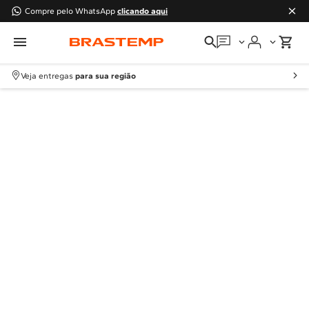
Compre pelo WhatsApp
clicando aqui
Em que podemos
ajudar?
Veja entregas
para sua região
Meus pedidos
Guias e manuais
Perguntas frequentes
Fale conosco
Atendimento Brastemp
Assistência
técnica
Solicitar visita técnica