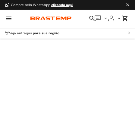
Compre pelo WhatsApp
clicando aqui
Em que podemos
ajudar?
Veja entregas
para sua região
Meus pedidos
Guias e manuais
Perguntas frequentes
Fale conosco
Atendimento Brastemp
Assistência
técnica
Solicitar visita técnica