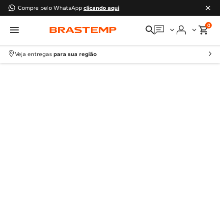
Compre pelo WhatsApp
clicando aqui
0
Em que podemos
ajudar?
Veja entregas
para sua região
Meus pedidos
Guias e manuais
Perguntas frequentes
Fale conosco
Atendimento Brastemp
Assistência
técnica
Solicitar visita técnica