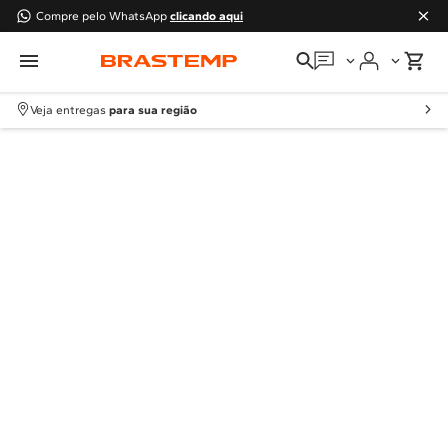
Compre pelo WhatsApp
clicando aqui
Em que podemos
ajudar?
Veja entregas
para sua região
Meus pedidos
Guias e manuais
Perguntas frequentes
Fale conosco
Atendimento Brastemp
Assistência
técnica
Solicitar visita técnica