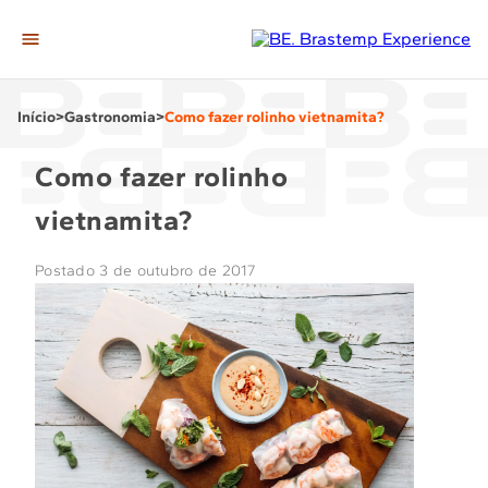
A Casa
Início
>
Gastronomia
>
Como fazer rolinho vietnamita?
Editorias
Gastronomia
Como fazer rolinho
Casa & Decor
vietnamita?
Momentos
Postado 3 de outubro de 2017
Tech
Ir para loja