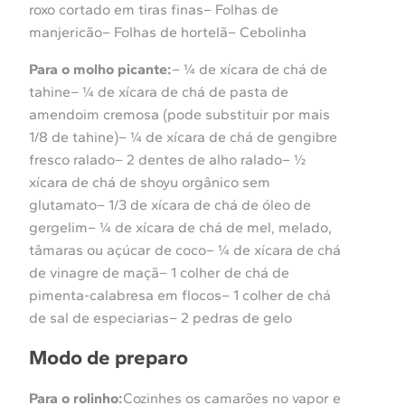
roxo cortado em tiras finas– Folhas de
manjericão– Folhas de hortelã– Cebolinha
Para o molho picante:
– ¼ de xícara de chá de
tahine– ¼ de xícara de chá de pasta de
amendoim cremosa (pode substituir por mais
1/8 de tahine)– ¼ de xícara de chá de gengibre
fresco ralado– 2 dentes de alho ralado– ½
xícara de chá de shoyu orgânico sem
glutamato– 1/3 de xícara de chá de óleo de
gergelim– ¼ de xícara de chá de mel, melado,
tâmaras ou açúcar de coco– ¼ de xícara de chá
de vinagre de maçã– 1 colher de chá de
pimenta-calabresa em flocos– 1 colher de chá
de sal de especiarias– 2 pedras de gelo
Modo de preparo
Para o rolinho:
Cozinhes os camarões no vapor e