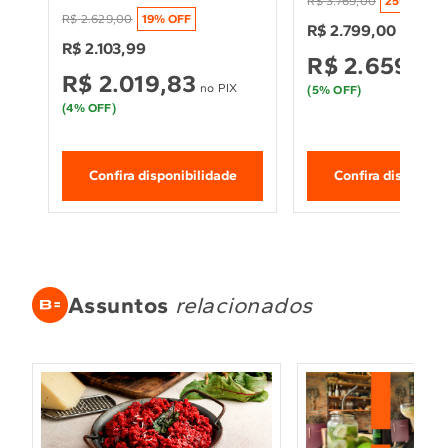
Advanced e Ciclo 
R$
3
.
769
,
00
25
% OFF
R$
2
.
629
,
00
19
% OFF
Antibolinha - BWM13AB
R$
2
.
799
,
00
R$
2
.
103
,
99
R$
2
.
659
,
05
R$
2
.
019
,
83
no PIX
(
5
% OFF)
(
4
% OFF)
Confira disponibilidade
Confira disponibi
Assuntos
relacionados