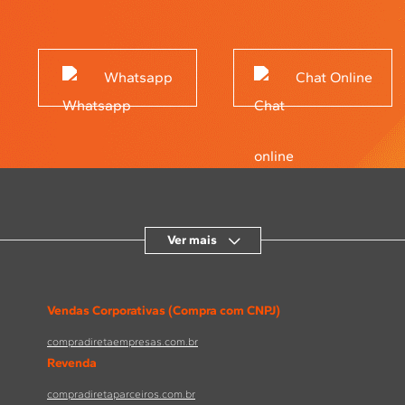
Whatsapp
Chat Online
Ver mais
Vendas Corporativas (Compra com CNPJ)
compradiretaempresas.com.br
Revenda
compradiretaparceiros.com.br