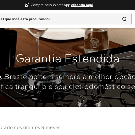
Compre pelo WhatsApp
clicando aqui
 que você está procurando?
TERMOS MAIS BUSCADOS
1
º
geladeira
2
º
máquina lavar
Garantia Estendida
3
º
fogao
4
º
lava louça
A Brastemp tem sempre a melhor opção
5
º
cooktop
fica tranquilo e seu eletrodoméstico s
6
º
microondas brastemp
7
º
forno
8
º
embutir
9
º
lava seca
prado nos últimos 9 meses.