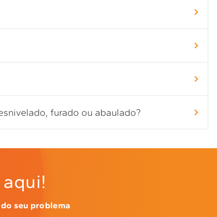
esnivelado, furado ou abaulado?
aqui!
 do seu problema