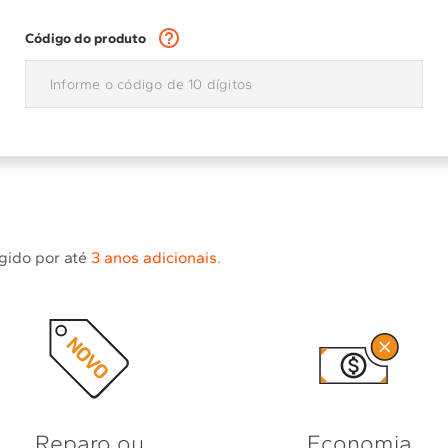
10
º
combos
Código do produto
egido por até
3 anos adicionais.
Reparo ou
Economia