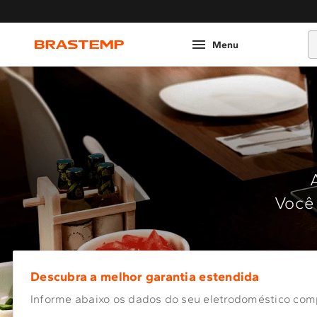
O
Você 
Descubra a melhor garantia estendida
Informe abaixo os dados do seu eletrodoméstico com