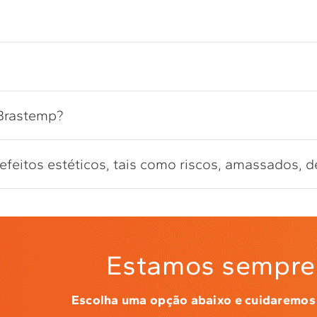
 Brastemp?
feitos estéticos, tais como riscos, amassados, d
Estamos sempre 
Escolha uma opção abaixo e cuidaremos