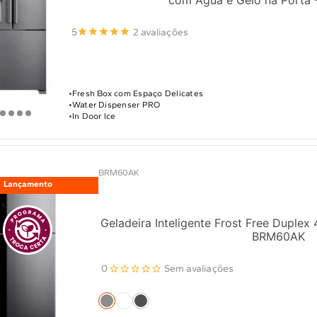
com Água e Gelo na Porta
5
2 avaliações
Fresh Box com Espaço Delicates
Water Dispenser PRO
In Door Ice
BRM60AK
Lançamento
Geladeira Inteligente Frost Free Duplex 
BRM60AK
0
Sem avaliações