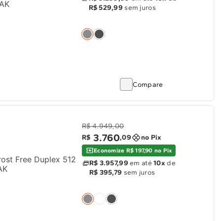
8AK
R$ 529,99
sem juros
Compare
R$ 4.949,00
3
.
760
R$
,
09
no Pix
Economize R$ 197,90 no Pix
rost Free Duplex 512
R$ 3.957,99
em até
10x
de
AK
R$ 395,79
sem juros