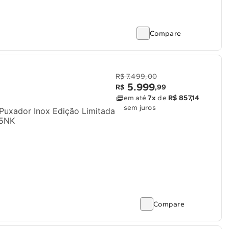
Solicitar instalação
Compare
Solicitar conversão de fogão
Localizar assistência técnica
R$ 7.499,00
5
.
999
R$
,
99
em até
7x
de
R$ 857,14
sem juros
Puxador Inox Edição Limitada
85NK
Compare