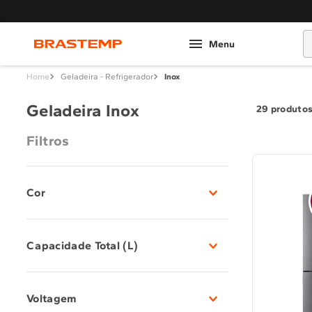
O
Geladeira - Refrigerador
Inox
Geladeira Inox
29
produto
Filtros
Cor
Black Inox
(
8
)
Capacidade Total (L)
Inox
(
21
)
Baixa - Até 375L
(
2
)
Voltagem