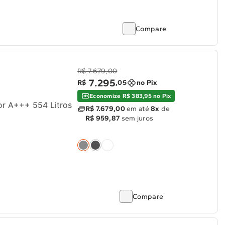
Compare
R$ 7.679,00
7
.
295
R$
,
05
no Pix
Economize R$ 383,95 no Pix
or A+++ 554 Litros
R$ 7.679,00
em até
8x
de
R$ 959,87
sem juros
Compare