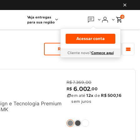
0
Veja entregas
para sua região
Em que podemos
ajudar?
Acessar conta
Meus pedidos
Relevância
Cliente novo?
Comece aqui
Guias e manuais
Perguntas frequentes
R$ 7.369,00
6
.
002
R$
,
00
Fale conosco
em até
12x
de
R$ 500,16
sem juros
sign e Tecnologia Premium
5MK
Atendimento Brastemp
Assistência
técnica
Solicitar visita técnica