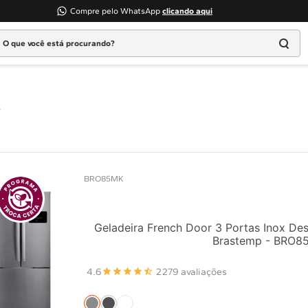
Compre pelo WhatsApp
clicando aqui
 que você está procurando?
Termos mais buscados
1
º
Geladeira
s
2
º
Máquina Lavar
3
º
Fogao
4
º
Lava Louça
BRO85MK
5
º
Cooktop
6
º
Microondas Brastemp
7
º
Forno
Geladeira French Door 3 Portas Inox De
Brastemp - BRO8
8
º
Embutir
9
º
Combos
4.6
2279 avaliações
10
º
Lava Seca