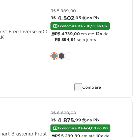
R$ 5.389,00
4
.
502
R$
,
05
no Pix
Economize R$ 236,95 no Pix
ost Free Inverse 500
R$ 4.739,00
em até
12x
de
AK
R$ 394,91
sem juros
Compare
R$ 6.629,00
4
.
875
R$
,
99
no Pix
Economize R$ 424,00 no Pix
Smart Brastemp Frost
R$ 5.299,99
em até
10x
de