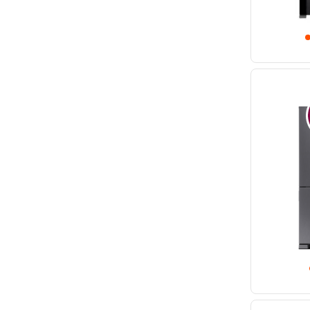
Geladeira Inox 540 litros
Geladeira Inox 565 litros
Modo Festa
(
1
)
Geladeira Inox 573 litros
Geladeira Inox 596 litros
Modo Compras
(
1
)
Twist Ice
(
3
)
Flex Freeze
(
1
)
Smart Flow
(
3
)
Inverter
(
3
)