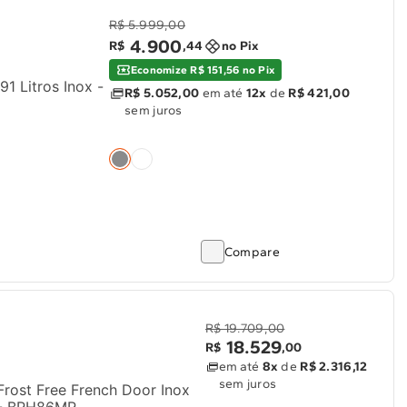
R$ 5.999,00
4
.
900
R$
,
44
no Pix
Economize R$ 151,56 no Pix
91 Litros Inox -
R$ 5.052,00
em até
12x
de
R$ 421,00
sem juros
Compare
R$ 19.709,00
18
.
529
R$
,
00
em até
8x
de
R$ 2.316,12
sem juros
rost Free French Door Inox