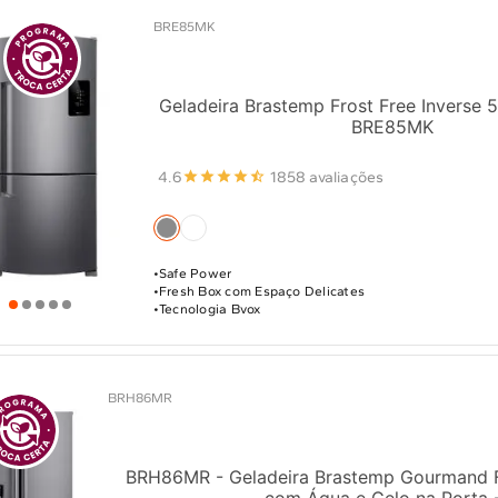
BRE85MK
Geladeira Brastemp Frost Free Inverse 5
BRE85MK
4.6
1858 avaliações
Safe Power
Fresh Box com Espaço Delicates
Tecnologia Bvox
BRH86MR
BRH86MR - Geladeira Brastemp Gourmand F