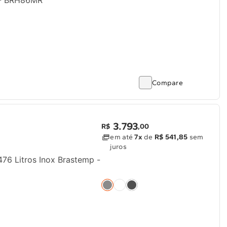
 - BRH86MR
Compare
3
.
793
R$
,
00
em até
7x
de
R$ 541,85
sem
juros
476 Litros Inox Brastemp -