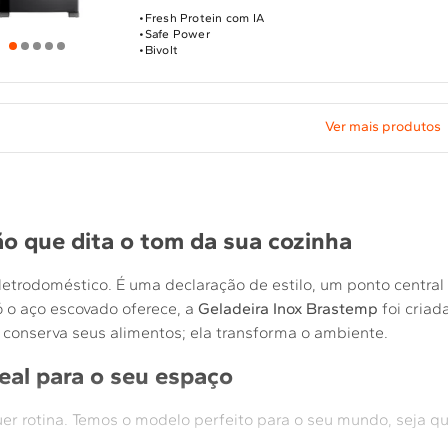
Fresh Protein com IA
Safe Power
Bivolt
ão que dita o tom da sua cozinha
etrodoméstico. É uma declaração de estilo, um ponto central
 o aço escovado oferece, a
Geladeira Inox Brastemp
foi cria
 conserva seus alimentos; ela transforma o ambiente.
deal para o seu espaço
er rotina. Temos o modelo perfeito para o seu mundo, seja qual