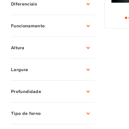
Diferenciais
Controle de temperatura interna
(
1
)
Funcionamento
Elétrico
(
1
)
Altura
45,5 - 59,5 cm
(
1
)
Largura
59,5 - 60 cm
(
1
)
Profundidade
55 - 56,4 cm
(
1
)
Tipo de forno