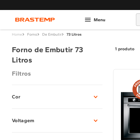
O
Forno
De Embutir
73 Litros
Forno de Embutir 73
1
produto
Litros
Filtros
Cor
Inox
(
1
)
Voltagem
220V
(
1
)