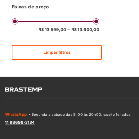
Embutir
(
1
)
Faixas de preço
R$ 13.599,00
–
R$ 13.600,00
WhatsApp
• Segunda a sábado das 8h00 às 20h00, exceto feriados.
11 98699-3134