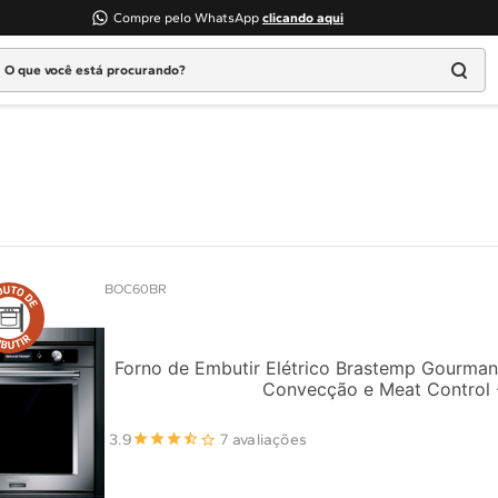
Compre pelo WhatsApp
clicando aqui
 que você está procurando?
Termos mais buscados
1
º
Geladeira
2
º
Máquina Lavar
3
º
Fogao
4
º
Lava Louça
BOC60BR
5
º
Cooktop
6
º
Microondas Brastemp
7
º
Forno
Forno de Embutir Elétrico Brastemp Gourman
Convecção e Meat Control
8
º
Embutir
9
º
Combos
3.9
7 avaliações
10
º
Lava Seca