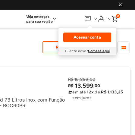
0
Veja entregas
para sua região
Em que podemos
ajudar?
Acessar conta
Meus pedidos
Relevância
Cliente novo?
Comece aqui
Guias e manuais
Perguntas frequentes
R$ 16.889,00
13
.
599
R$
,
00
Fale conosco
em até
12x
de
R$ 1.133,25
sem juros
d 73 Litros Inox com Função
 - BOC60BR
Atendimento Brastemp
Assistência
técnica
Solicitar visita técnica