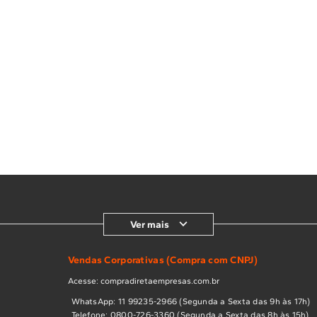
Ver mais
Vendas Corporativas (Compra com CNPJ)
Acesse: compradiretaempresas.com.br
WhatsApp: 11 99235-2966 (Segunda a Sexta das 9h às 17h)
Telefone: 0800-726-3360 (Segunda a Sexta das 8h às 15h)