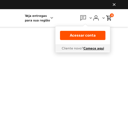
0
Veja entregas
para sua região
Em que podemos
ajudar?
Acessar conta
Meus pedidos
Cliente novo?
Comece aqui
Guias e manuais
Perguntas frequentes
Fale conosco
Atendimento Brastemp
Assistência
técnica
Solicitar visita técnica