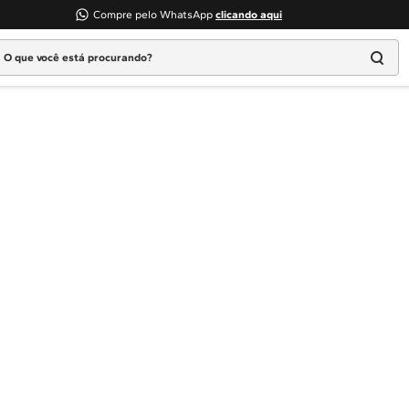
Compre pelo WhatsApp
clicando aqui
 que você está procurando?
Termos mais buscados
1
º
Geladeira
2
º
Máquina Lavar
3
º
Fogao
4
º
Lava Louça
5
º
Cooktop
6
º
Microondas Brastemp
7
º
Forno
8
º
Embutir
9
º
Combos
10
º
Lava Seca