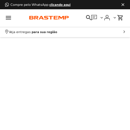
Compre pelo WhatsApp
clicando aqui
Em que podemos
ajudar?
Veja entregas
para sua região
Meus pedidos
Guias e manuais
Perguntas frequentes
Fale conosco
Atendimento Brastemp
Assistência
técnica
Solicitar visita técnica