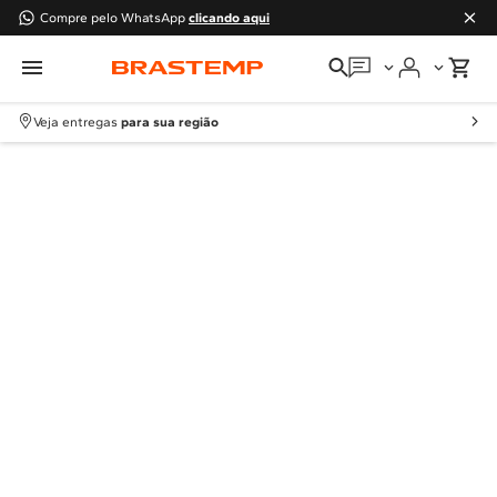
Compre pelo WhatsApp
clicando aqui
Em que podemos
ajudar?
Veja entregas
para sua região
Meus pedidos
Guias e manuais
Perguntas frequentes
Fale conosco
Atendimento Brastemp
Assistência
técnica
Solicitar visita técnica