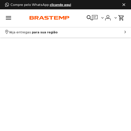
Compre pelo WhatsApp
clicando aqui
Em que podemos
ajudar?
Veja entregas
para sua região
Meus pedidos
Guias e manuais
Perguntas frequentes
Fale conosco
Atendimento Brastemp
Assistência
técnica
Solicitar visita técnica