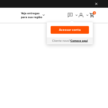
0
Veja entregas
para sua região
Em que podemos
ajudar?
Acessar conta
Meus pedidos
Cliente novo?
Comece aqui
Guias e manuais
Perguntas frequentes
Fale conosco
Atendimento Brastemp
Assistência
técnica
Solicitar visita técnica