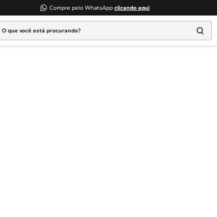
Compre pelo WhatsApp
clicando aqui
 que você está procurando?
Termos mais buscados
1
º
Geladeira
2
º
Máquina Lavar
3
º
Fogao
4
º
Lava Louça
5
º
Cooktop
6
º
Microondas Brastemp
7
º
Forno
8
º
Embutir
9
º
Lava Seca
10
º
Combos