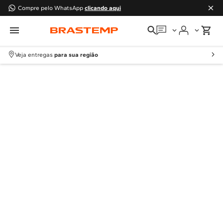
Compre pelo WhatsApp
clicando aqui
Em que podemos
ajudar?
Veja entregas
para sua região
Meus pedidos
Guias e manuais
Perguntas frequentes
Fale conosco
Atendimento Brastemp
Assistência
técnica
Solicitar visita técnica