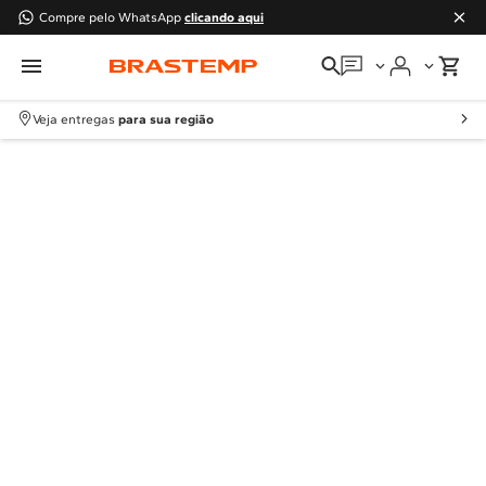
Compre pelo WhatsApp
clicando aqui
Em que podemos
ajudar?
Veja entregas
para sua região
Meus pedidos
Guias e manuais
Perguntas frequentes
Fale conosco
Atendimento Brastemp
Assistência
técnica
Solicitar visita técnica