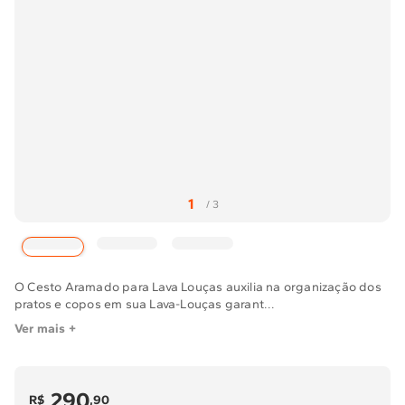
Solicitar instalação
Solicitar conversão de fogão
Localizar assistência técnica
O Cesto Aramado para Lava Louças auxilia na organização dos
pratos e copos em sua Lava-Louças garant...
Ver mais +
290
R$
,
90