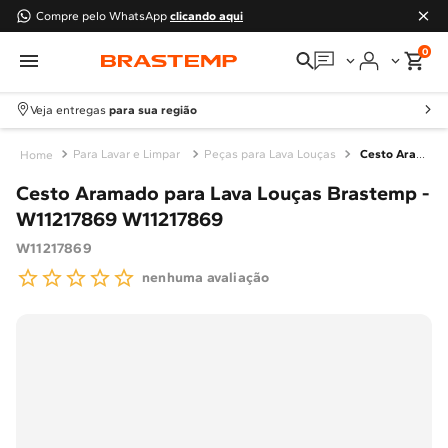
Compre pelo WhatsApp
clicando aqui
0
Em que podemos
ajudar?
Veja entregas
para sua região
Meus pedidos
Para Lavar e Limpar
Peças para Lava Louças
Cesto Aramado para Lava Louças Brastemp - W11217869
Cesto Aramado para Lava Louças Brastemp -
Guias e manuais
W11217869 W11217869
W11217869
Perguntas frequentes
nenhuma avaliação
Fale conosco
Atendimento Brastemp
Assistência
técnica
Solicitar visita técnica