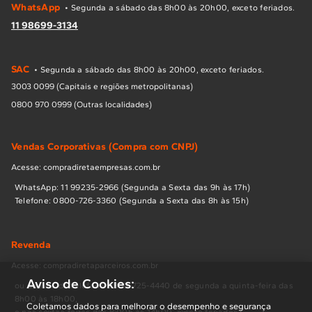
WhatsApp
• Segunda a sábado das 8h00 às 20h00, exceto feriados.
11 98699-3134
SAC
• Segunda a sábado das 8h00 às 20h00, exceto feriados.
3003 0099 (Capitais e regiões metropolitanas)
0800 970 0999 (Outras localidades)
Vendas Corporativas (Compra com CNPJ)
Acesse: compradiretaempresas.com.br
WhatsApp: 11 99235-2966 (Segunda a Sexta das 9h às 17h)
Telefone: 0800-726-3360 (Segunda a Sexta das 8h às 15h)
Revenda
Acesse: compradiretaparceiros.com.br
Aviso de Cookies:
ou através do telefone 0800-725-4440 de segunda a quinta-feira das
8h00 às 18h00,
Coletamos dados para melhorar o desempenho e segurança
e nas sextas-feiras das 8:00h às 14h00, exceto feriados.