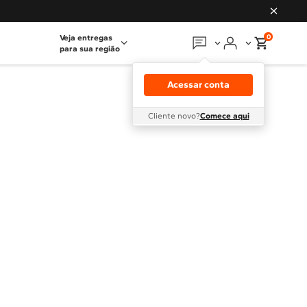
0
Veja entregas
para sua região
Em que podemos
ajudar?
Acessar conta
Meus pedidos
Cliente novo?
Comece aqui
Guias e manuais
Perguntas frequentes
Fale conosco
Atendimento Brastemp
Assistência
técnica
Solicitar visita técnica