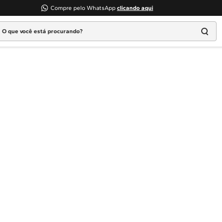
Compre pelo WhatsApp
clicando aqui
 que você está procurando?
Termos mais buscados
1
º
Geladeira
2
º
Máquina Lavar
3
º
Fogao
4
º
Lava Louça
5
º
Cooktop
6
º
Microondas Brastemp
7
º
Forno
8
º
Embutir
9
º
Combos
10
º
Lava Seca