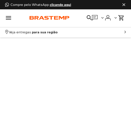
Compre pelo WhatsApp
clicando aqui
Em que podemos
ajudar?
Veja entregas
para sua região
Meus pedidos
Guias e manuais
Perguntas frequentes
Fale conosco
Atendimento Brastemp
Assistência
técnica
Solicitar visita técnica