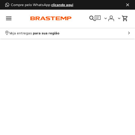
Compre pelo WhatsApp
clicando aqui
Em que podemos
ajudar?
Veja entregas
para sua região
Meus pedidos
Guias e manuais
Perguntas frequentes
Fale conosco
Atendimento Brastemp
Assistência
técnica
Solicitar visita técnica