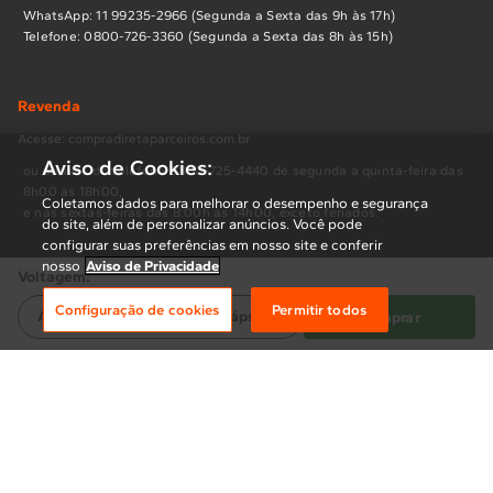
WhatsApp: 11 99235-2966 (Segunda a Sexta das 9h às 17h)
Telefone: 0800-726-3360 (Segunda a Sexta das 8h às 15h)
Revenda
Acesse: compradiretaparceiros.com.br
Aviso de Cookies:
ou através do telefone 0800-725-4440 de segunda a quinta-feira das
8h00 às 18h00,
Coletamos dados para melhorar o desempenho e segurança
e nas sextas-feiras das 8:00h às 14h00, exceto feriados.
do site, além de personalizar anúncios. Você pode
configurar suas preferências em nosso site e conferir
nosso
Aviso de Privacidade
Voltagem:
Políticas
Configuração de cookies
Permitir todos
Termos de Uso
Água de Coco - Kit com 10 cápsulas
Comprar
Aviso de Privacidade
Preferência de cookies
Política de troca e devolução
Compra segura