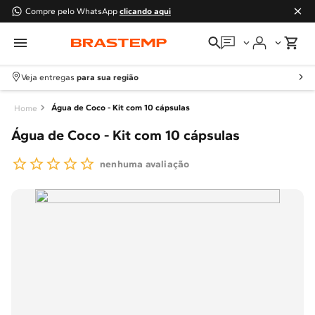
Compre pelo WhatsApp
clicando aqui
Em que podemos
ajudar?
Veja entregas
para sua região
Meus pedidos
Água de Coco - Kit com 10 cápsulas
Água de Coco - Kit com 10 cápsulas
Guias e manuais
nenhuma avaliação
Perguntas frequentes
Fale conosco
Atendimento Brastemp
Assistência
técnica
Solicitar visita técnica