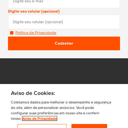
Digite seu celular (opcional)
Display
LCD
Marcas
Brastemp
Política de Privacidade
Cadastrar
Relógio
Não
Portfólio
Linha Branca
Luz interna
Sim
Aviso de Cookies:
Prato giratório
Sim
Coletamos dados para melhorar o desempenho e segurança
Copyright Whirlpool @ 2017 todos os direitos reservados. Whirlpool S.A.
do site, além de personalizar anúncios. Você pode
CNPJ: 59.105.999/0001-86. Endereço: Rua Olympia Semeraro, 675,
Grill
Sim
configurar suas preferências em nosso site e conferir
Jardim Santa Emília, São Paulo/ SP, CEP 04183-090. São Paulo - SP.
nosso
Aviso de Privacidade
Inscrição Municipal: 2.158.329-3.