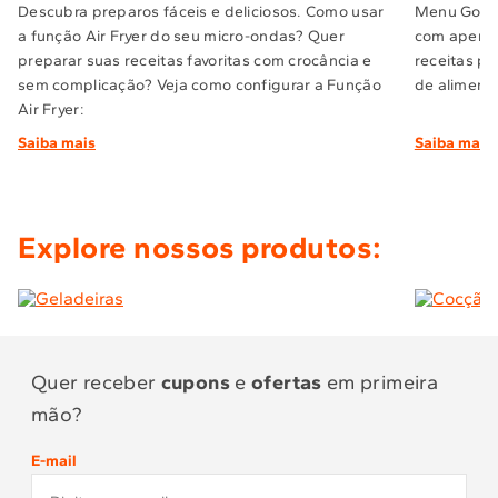
(kg)
Descubra preparos fáceis e deliciosos. Como usar
Menu Gourm
a função Air Fryer do seu micro-ondas? Quer
com apenas
preparar suas receitas favoritas com crocância e
receitas pr
Cor
Inox
sem complicação? Veja como configurar a Função
de alimento
Air Fryer:
Eficiência Energética
A
Saiba mais
Saiba mais
Dimensões com
60.8x38.5x56.8
Embalagem (LxAxP)
Explore nossos produtos:
(cm)
Garantia do Fornecedor
12
(Mês)
Quer receber
cupons
e
ofertas
em primeira
mão?
Timer
Não
E-mail
Capacidade
20 - 30 L