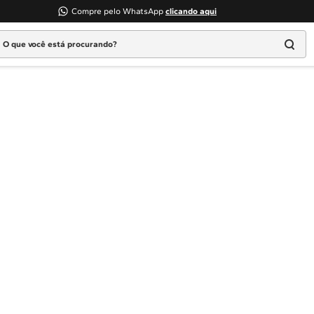
Compre pelo WhatsApp
clicando aqui
 que você está procurando?
Termos mais buscados
1
º
Geladeira
2
º
Máquina Lavar
3
º
Fogao
4
º
Lava Louça
5
º
Cooktop
6
º
Microondas Brastemp
7
º
Forno
8
º
Embutir
9
º
Combos
10
º
Lava Seca