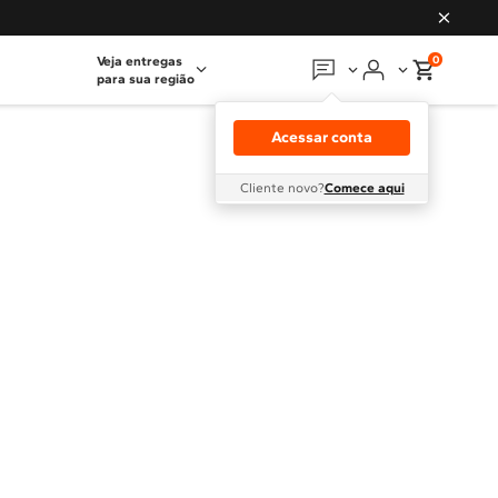
0
Veja entregas
para sua região
Em que podemos
ajudar?
Acessar conta
Meus pedidos
Cliente novo?
Comece aqui
Guias e manuais
Perguntas frequentes
Fale conosco
Atendimento Brastemp
Assistência
técnica
Solicitar visita técnica