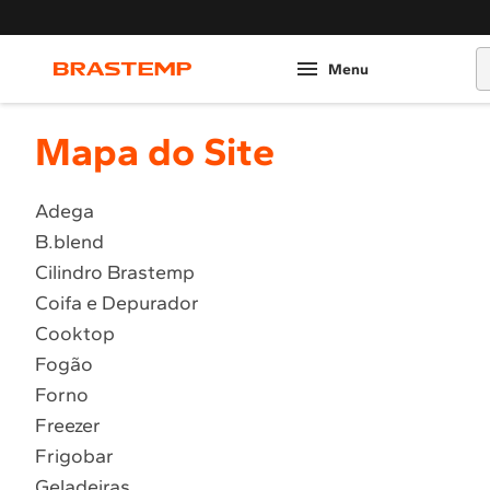
O
Mapa do Site
Adega
B.blend
Cilindro Brastemp
Coifa e Depurador
Cooktop
Fogão
Forno
Freezer
Frigobar
Geladeiras