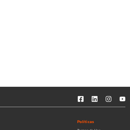
Solicitar instalação
Solicitar conversão de fogão
Localizar assistência técnica
Políticas