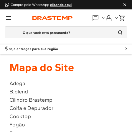
Compre pelo WhatsApp
clicando aqui
O que você está procurando?
Em que podemos
ajudar?
Meus pedidos
Termos mais buscados
Veja entregas
para sua região
1
º
Geladeira
Guias e manuais
Mapa do Site
2
º
Máquina Lavar
3
º
Fogao
Perguntas frequentes
4
º
Lava Louça
Adega
Fale conosco
B.blend
5
º
Cooktop
Cilindro Brastemp
6
º
Microondas Brastemp
Atendimento Brastemp
Coifa e Depurador
7
º
Forno
Cooktop
Assistência
técnica
8
º
Embutir
Fogão
9
º
Combos
Solicitar visita técnica