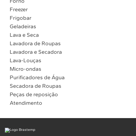
Forno
10
º
Lava Seca
Freezer
Solicitar instalação
Frigobar
Geladeiras
Solicitar conversão de fogão
Lava e Seca
Lavadora de Roupas
Localizar assistência técnica
Lavadora e Secadora
Lava-Louças
Micro-ondas
Purificadores de Água
Secadora de Roupas
Peças de reposição
Atendimento