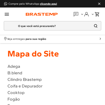
Compre pelo WhatsApp
clicando aqui
O que você está procurando?
Em que podemos
ajudar?
Meus pedidos
Termos mais buscados
Veja entregas
para sua região
1
º
Geladeira
Guias e manuais
Mapa do Site
2
º
Máquina Lavar
3
º
Fogao
Perguntas frequentes
4
º
Lava Louça
Adega
Fale conosco
B.blend
5
º
Cooktop
Cilindro Brastemp
6
º
Microondas Brastemp
Atendimento Brastemp
Coifa e Depurador
7
º
Forno
Cooktop
Assistência
técnica
8
º
Embutir
Fogão
9
º
Combos
Solicitar visita técnica