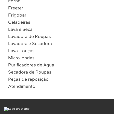
Forno
10
º
Lava Seca
Freezer
Solicitar instalação
Frigobar
Geladeiras
Solicitar conversão de fogão
Lava e Seca
Lavadora de Roupas
Localizar assistência técnica
Lavadora e Secadora
Lava-Louças
Micro-ondas
Purificadores de Água
Secadora de Roupas
Peças de reposição
Atendimento