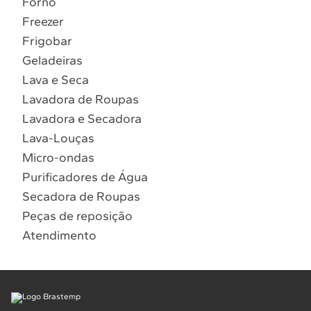
Forno
10
º
Lava Seca
Freezer
Solicitar instalação
Frigobar
Geladeiras
Solicitar conversão de fogão
Lava e Seca
Lavadora de Roupas
Localizar assistência técnica
Lavadora e Secadora
Lava-Louças
Micro-ondas
Purificadores de Água
Secadora de Roupas
Peças de reposição
Atendimento