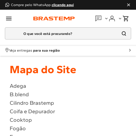
Compre pelo WhatsApp
clicando aqui
O que você está procurando?
Em que podemos
ajudar?
Meus pedidos
Termos mais buscados
Veja entregas
para sua região
1
º
Geladeira
Guias e manuais
Mapa do Site
2
º
Máquina Lavar
3
º
Fogao
Perguntas frequentes
4
º
Lava Louça
Adega
Fale conosco
B.blend
5
º
Cooktop
Cilindro Brastemp
6
º
Microondas Brastemp
Atendimento Brastemp
Coifa e Depurador
7
º
Forno
Cooktop
Assistência
técnica
8
º
Embutir
Fogão
9
º
Combos
Solicitar visita técnica