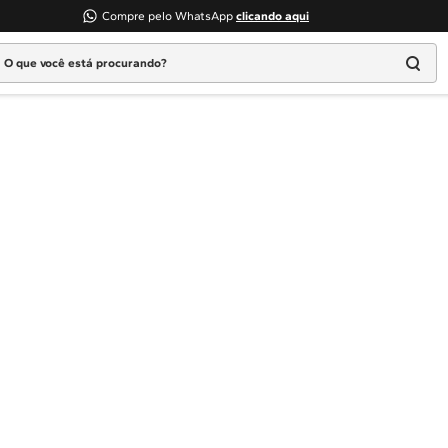
Compre pelo WhatsApp
clicando aqui
 que você está procurando?
Termos mais buscados
1
º
Geladeira
2
º
Máquina Lavar
3
º
Fogao
4
º
Lava Louça
5
º
Cooktop
6
º
Microondas Brastemp
7
º
Forno
8
º
Embutir
9
º
Lava Seca
10
º
Combos