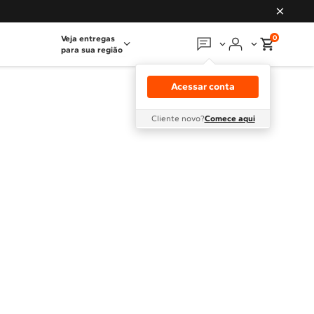
0
Veja entregas
para sua região
Em que podemos
ajudar?
Acessar conta
Meus pedidos
Cliente novo?
Comece aqui
Guias e manuais
Perguntas frequentes
Fale conosco
Atendimento Brastemp
Assistência
técnica
Solicitar visita técnica