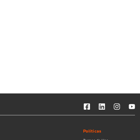
Solicitar instalação
Solicitar conversão de fogão
Localizar assistência técnica
Políticas