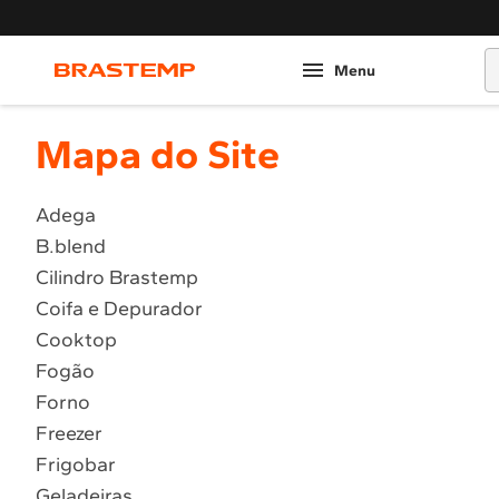
O
Mapa do Site
Adega
B.blend
Cilindro Brastemp
Coifa e Depurador
Cooktop
Fogão
Forno
Freezer
Frigobar
Geladeiras