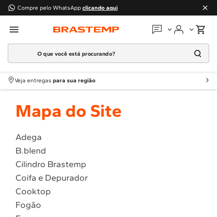
Compre pelo WhatsApp
clicando aqui
O que você está procurando?
Em que podemos
ajudar?
Meus pedidos
Termos mais buscados
Veja entregas
para sua região
1
º
Geladeira
Guias e manuais
Mapa do Site
2
º
Máquina Lavar
3
º
Fogao
Perguntas frequentes
4
º
Lava Louça
Adega
Fale conosco
B.blend
5
º
Cooktop
Cilindro Brastemp
6
º
Microondas Brastemp
Atendimento Brastemp
Coifa e Depurador
7
º
Forno
Cooktop
Assistência
técnica
8
º
Embutir
Fogão
9
º
Lava Seca
Solicitar visita técnica