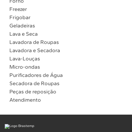
Forno
10
º
Lava Seca
Freezer
Solicitar instalação
Frigobar
Geladeiras
Solicitar conversão de fogão
Lava e Seca
Lavadora de Roupas
Localizar assistência técnica
Lavadora e Secadora
Lava-Louças
Micro-ondas
Purificadores de Água
Secadora de Roupas
Peças de reposição
Atendimento