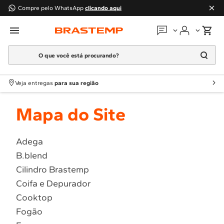
Compre pelo WhatsApp
clicando aqui
O que você está procurando?
Em que podemos
ajudar?
Meus pedidos
Termos mais buscados
Veja entregas
para sua região
1
º
Geladeira
Guias e manuais
Mapa do Site
2
º
Máquina Lavar
3
º
Fogao
Perguntas frequentes
4
º
Lava Louça
Adega
Fale conosco
B.blend
5
º
Cooktop
Cilindro Brastemp
6
º
Microondas Brastemp
Atendimento Brastemp
Coifa e Depurador
7
º
Forno
Cooktop
Assistência
técnica
8
º
Embutir
Fogão
9
º
Combos
Solicitar visita técnica