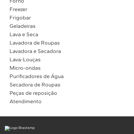
Forno
10
º
Lava Seca
Freezer
Solicitar instalação
Frigobar
Geladeiras
Solicitar conversão de fogão
Lava e Seca
Lavadora de Roupas
Localizar assistência técnica
Lavadora e Secadora
Lava-Louças
Micro-ondas
Purificadores de Água
Secadora de Roupas
Peças de reposição
Atendimento