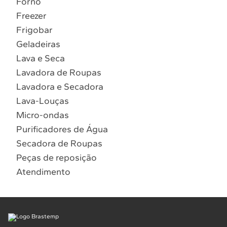
Forno
10
º
Combos
Freezer
Solicitar instalação
Frigobar
Geladeiras
Solicitar conversão de fogão
Lava e Seca
Lavadora de Roupas
Localizar assistência técnica
Lavadora e Secadora
Lava-Louças
Micro-ondas
Purificadores de Água
Secadora de Roupas
Peças de reposição
Atendimento