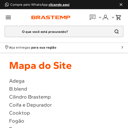
Compre pelo WhatsApp
clicando aqui
O que você está procurando?
Em que podemos
ajudar?
Meus pedidos
Termos mais buscados
Veja entregas
para sua região
1
º
Geladeira
Guias e manuais
Mapa do Site
2
º
Máquina Lavar
3
º
Fogao
Perguntas frequentes
4
º
Lava Louça
Adega
Fale conosco
B.blend
5
º
Cooktop
Cilindro Brastemp
6
º
Microondas Brastemp
Atendimento Brastemp
Coifa e Depurador
7
º
Forno
Cooktop
Assistência
técnica
8
º
Embutir
Fogão
9
º
Lava Seca
Solicitar visita técnica