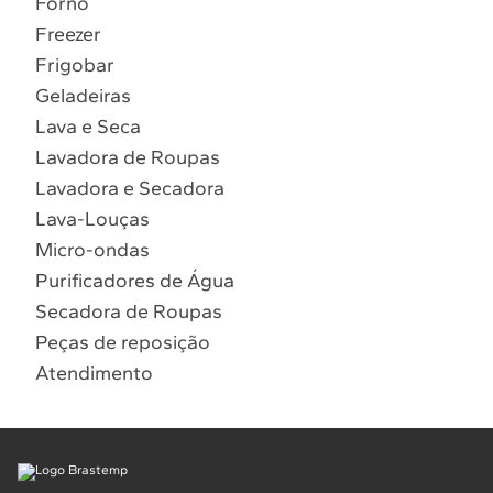
Forno
10
º
Combos
Freezer
Solicitar instalação
Frigobar
Geladeiras
Solicitar conversão de fogão
Lava e Seca
Lavadora de Roupas
Localizar assistência técnica
Lavadora e Secadora
Lava-Louças
Micro-ondas
Purificadores de Água
Secadora de Roupas
Peças de reposição
Atendimento