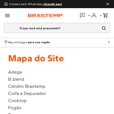
Compre pelo WhatsApp
clicando aqui
O que você está procurando?
Em que podemos
ajudar?
Meus pedidos
Termos mais buscados
Veja entregas
para sua região
1
º
Geladeira
Guias e manuais
Mapa do Site
2
º
Máquina Lavar
3
º
Fogao
Perguntas frequentes
4
º
Lava Louça
Adega
Fale conosco
B.blend
5
º
Cooktop
Cilindro Brastemp
6
º
Microondas Brastemp
Atendimento Brastemp
Coifa e Depurador
7
º
Forno
Cooktop
Assistência
técnica
8
º
Embutir
Fogão
9
º
Lava Seca
Solicitar visita técnica