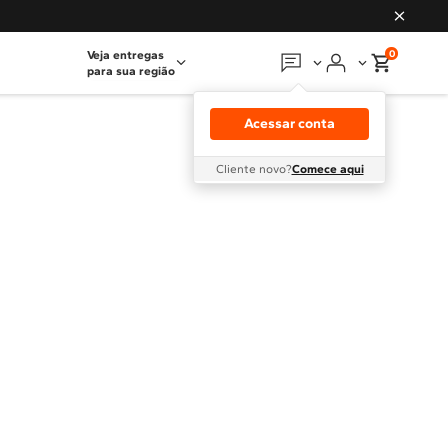
0
Veja entregas
para sua região
Em que podemos
ajudar?
Acessar conta
Meus pedidos
Cliente novo?
Comece aqui
Guias e manuais
Perguntas frequentes
Fale conosco
Atendimento Brastemp
Assistência
técnica
Solicitar visita técnica