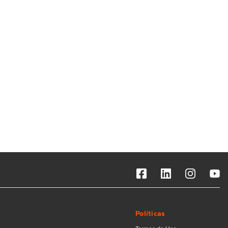
Solicitar instalação
Solicitar conversão de fogão
Localizar assistência técnica
Políticas