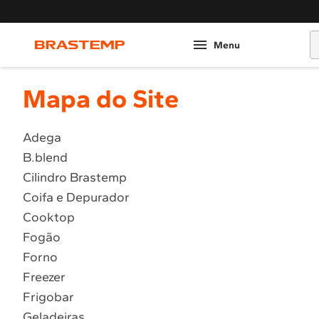
O
Mapa do Site
Adega
B.blend
Cilindro Brastemp
Coifa e Depurador
Cooktop
Fogão
Forno
Freezer
Frigobar
Geladeiras