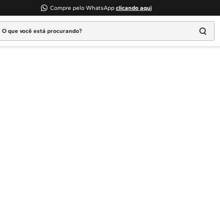
Compre pelo WhatsApp
clicando aqui
 que você está procurando?
Termos mais buscados
1
º
Geladeira
2
º
Máquina Lavar
3
º
Fogao
4
º
Lava Louça
5
º
Cooktop
6
º
Microondas Brastemp
7
º
Forno
8
º
Embutir
9
º
Lava Seca
10
º
Combos