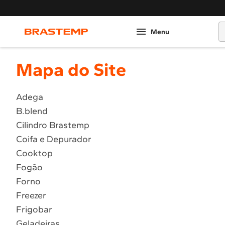
O
Mapa do Site
Adega
B.blend
Cilindro Brastemp
Coifa e Depurador
Cooktop
Fogão
Forno
Freezer
Frigobar
Geladeiras