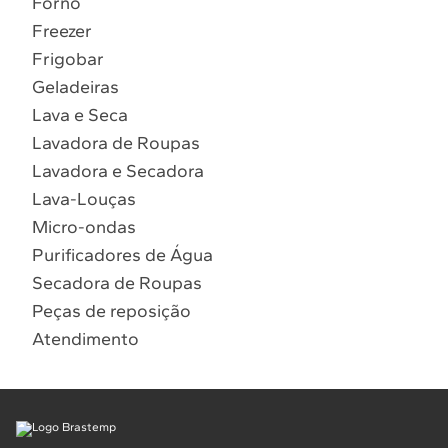
Forno
10
º
Combos
Freezer
Solicitar instalação
Frigobar
Geladeiras
Solicitar conversão de fogão
Lava e Seca
Lavadora de Roupas
Localizar assistência técnica
Lavadora e Secadora
Lava-Louças
Micro-ondas
Purificadores de Água
Secadora de Roupas
Peças de reposição
Atendimento