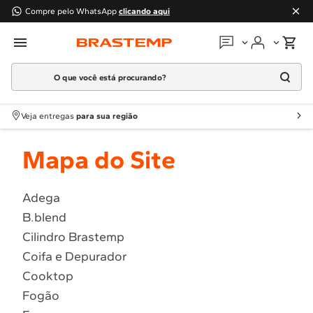
Compre pelo WhatsApp
clicando aqui
O que você está procurando?
Em que podemos
ajudar?
Meus pedidos
Termos mais buscados
Veja entregas
para sua região
1
º
Geladeira
Guias e manuais
Mapa do Site
2
º
Máquina Lavar
3
º
Fogao
Perguntas frequentes
4
º
Lava Louça
Adega
Fale conosco
B.blend
5
º
Cooktop
Cilindro Brastemp
6
º
Microondas Brastemp
Atendimento Brastemp
Coifa e Depurador
7
º
Forno
Cooktop
Assistência
técnica
8
º
Embutir
Fogão
9
º
Lava Seca
Solicitar visita técnica