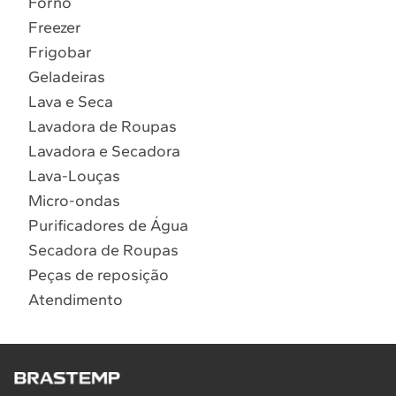
Forno
10
º
Combos
Freezer
Solicitar instalação
Frigobar
Geladeiras
Solicitar conversão de fogão
Lava e Seca
Lavadora de Roupas
Localizar assistência técnica
Lavadora e Secadora
Lava-Louças
Micro-ondas
Purificadores de Água
Secadora de Roupas
Peças de reposição
Atendimento