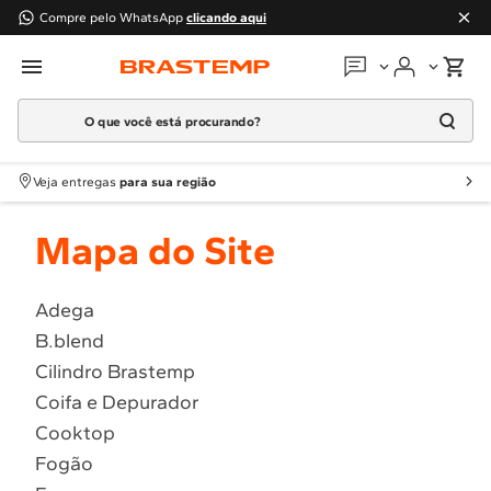
Compre pelo WhatsApp
clicando aqui
O que você está procurando?
Em que podemos
ajudar?
Meus pedidos
Termos mais buscados
Veja entregas
para sua região
1
º
Geladeira
Guias e manuais
Mapa do Site
2
º
Máquina Lavar
3
º
Fogao
Perguntas frequentes
4
º
Lava Louça
Adega
Fale conosco
B.blend
5
º
Cooktop
Cilindro Brastemp
6
º
Microondas Brastemp
Atendimento Brastemp
Coifa e Depurador
7
º
Forno
Cooktop
Assistência
técnica
8
º
Embutir
Fogão
9
º
Lava Seca
Solicitar visita técnica