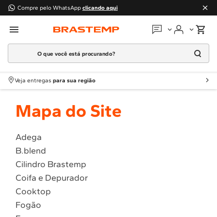
Compre pelo WhatsApp
clicando aqui
O que você está procurando?
Em que podemos
ajudar?
Meus pedidos
Termos mais buscados
Veja entregas
para sua região
1
º
Geladeira
Guias e manuais
Mapa do Site
2
º
Máquina Lavar
3
º
Fogao
Perguntas frequentes
4
º
Lava Louça
Adega
Fale conosco
B.blend
5
º
Cooktop
Cilindro Brastemp
6
º
Microondas Brastemp
Atendimento Brastemp
Coifa e Depurador
7
º
Forno
Cooktop
Assistência
técnica
8
º
Embutir
Fogão
9
º
Lava Seca
Solicitar visita técnica