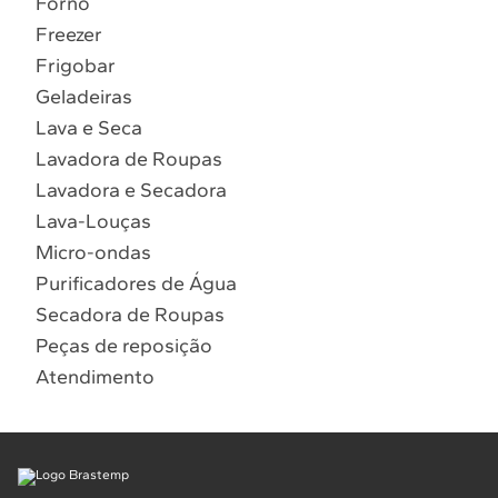
Forno
10
º
Combos
Freezer
Solicitar instalação
Frigobar
Geladeiras
Solicitar conversão de fogão
Lava e Seca
Lavadora de Roupas
Localizar assistência técnica
Lavadora e Secadora
Lava-Louças
Micro-ondas
Purificadores de Água
Secadora de Roupas
Peças de reposição
Atendimento