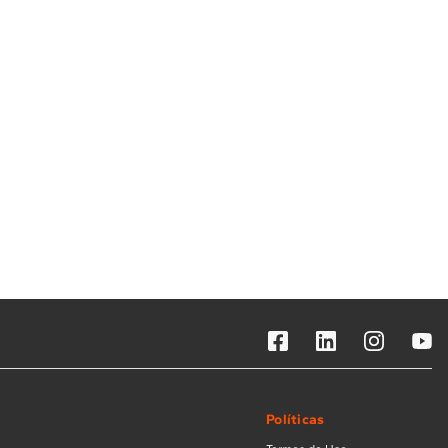
Solicitar instalação
Solicitar conversão de fogão
Localizar assistência técnica
Políticas