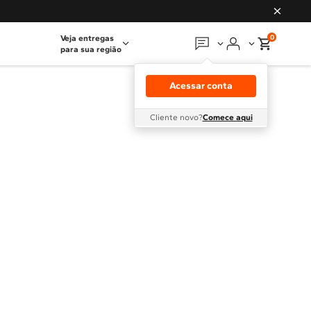
0
Veja entregas
para sua região
Em que podemos
ajudar?
Acessar conta
Meus pedidos
Cliente novo?
Comece aqui
Guias e manuais
Perguntas frequentes
Fale conosco
Atendimento Brastemp
Assistência
técnica
Solicitar visita técnica