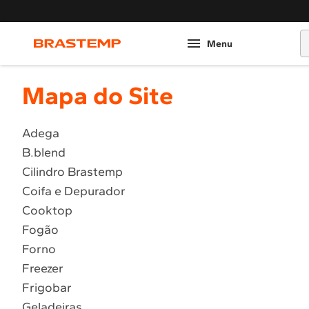
O
Mapa do Site
Adega
B.blend
Cilindro Brastemp
Coifa e Depurador
Cooktop
Fogão
Forno
Freezer
Frigobar
Geladeiras