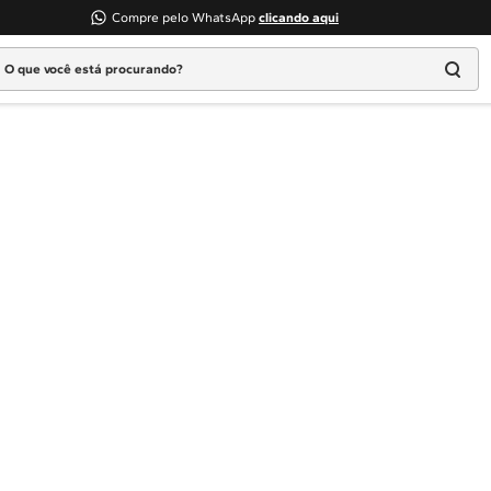
Compre pelo WhatsApp
clicando aqui
 que você está procurando?
Termos mais buscados
1
º
Geladeira
2
º
Máquina Lavar
3
º
Fogao
4
º
Lava Louça
5
º
Cooktop
6
º
Microondas Brastemp
7
º
Forno
8
º
Embutir
9
º
Combos
10
º
Lava Seca