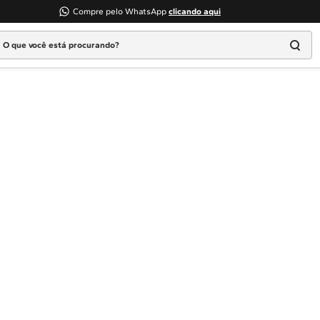
Compre pelo WhatsApp
clicando aqui
 que você está procurando?
Termos mais buscados
1
º
Geladeira
2
º
Máquina Lavar
3
º
Fogao
4
º
Lava Louça
5
º
Cooktop
6
º
Microondas Brastemp
7
º
Forno
8
º
Embutir
9
º
Lava Seca
10
º
Combos