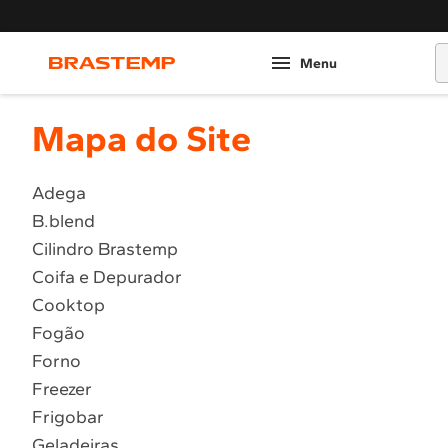
O
Mapa do Site
Adega
B.blend
Cilindro Brastemp
Coifa e Depurador
Cooktop
Fogão
Forno
Freezer
Frigobar
Geladeiras