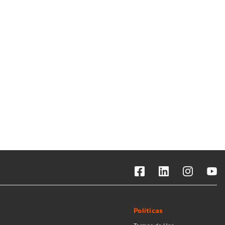
Solicitar instalação
Solicitar conversão de fogão
Localizar assistência técnica
Políticas