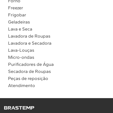
Forno
10
º
Combos
Freezer
Solicitar instalação
Frigobar
Geladeiras
Solicitar conversão de fogão
Lava e Seca
Lavadora de Roupas
Localizar assistência técnica
Lavadora e Secadora
Lava-Louças
Micro-ondas
Purificadores de Água
Secadora de Roupas
Peças de reposição
Atendimento