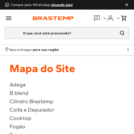
Compre pelo WhatsApp
clicando aqui
O que você está procurando?
Em que podemos
ajudar?
Meus pedidos
Termos mais buscados
Veja entregas
para sua região
1
º
Geladeira
Guias e manuais
Mapa do Site
2
º
Máquina Lavar
3
º
Fogao
Perguntas frequentes
4
º
Lava Louça
Adega
Fale conosco
B.blend
5
º
Cooktop
Cilindro Brastemp
6
º
Microondas Brastemp
Atendimento Brastemp
Coifa e Depurador
7
º
Forno
Cooktop
Assistência
técnica
8
º
Embutir
Fogão
9
º
Lava Seca
Solicitar visita técnica