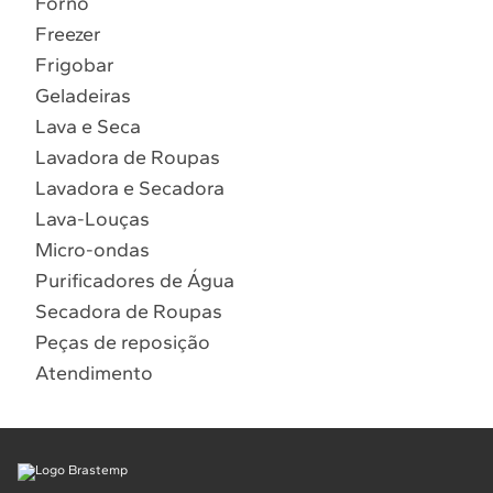
Forno
10
º
Lava Seca
Freezer
Solicitar instalação
Frigobar
Geladeiras
Solicitar conversão de fogão
Lava e Seca
Lavadora de Roupas
Localizar assistência técnica
Lavadora e Secadora
Lava-Louças
Micro-ondas
Purificadores de Água
Secadora de Roupas
Peças de reposição
Atendimento