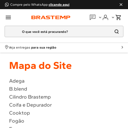
Compre pelo WhatsApp
clicando aqui
O que você está procurando?
Em que podemos
ajudar?
Meus pedidos
Termos mais buscados
Veja entregas
para sua região
1
º
Geladeira
Guias e manuais
Mapa do Site
2
º
Máquina Lavar
3
º
Fogao
Perguntas frequentes
4
º
Lava Louça
Adega
Fale conosco
B.blend
5
º
Cooktop
Cilindro Brastemp
6
º
Microondas Brastemp
Atendimento Brastemp
Coifa e Depurador
7
º
Forno
Cooktop
Assistência
técnica
8
º
Embutir
Fogão
9
º
Combos
Solicitar visita técnica