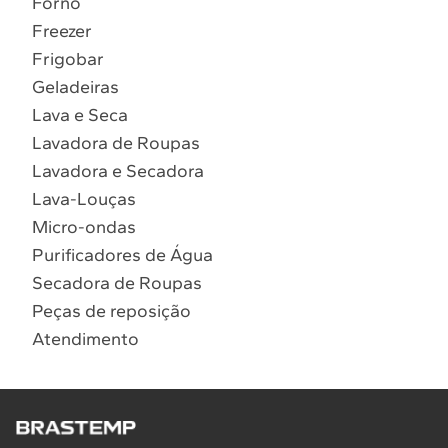
Forno
10
º
Combos
Freezer
Solicitar instalação
Frigobar
Geladeiras
Solicitar conversão de fogão
Lava e Seca
Lavadora de Roupas
Localizar assistência técnica
Lavadora e Secadora
Lava-Louças
Micro-ondas
Purificadores de Água
Secadora de Roupas
Peças de reposição
Atendimento