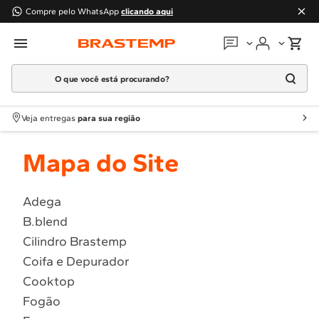
Compre pelo WhatsApp
clicando aqui
O que você está procurando?
Em que podemos
ajudar?
Meus pedidos
Termos mais buscados
Veja entregas
para sua região
1
º
Geladeira
Guias e manuais
Mapa do Site
2
º
Máquina Lavar
3
º
Fogao
Perguntas frequentes
4
º
Lava Louça
Adega
Fale conosco
B.blend
5
º
Cooktop
Cilindro Brastemp
6
º
Microondas Brastemp
Atendimento Brastemp
Coifa e Depurador
7
º
Forno
Cooktop
Assistência
técnica
8
º
Embutir
Fogão
9
º
Lava Seca
Solicitar visita técnica