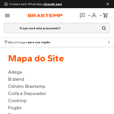
Compre pelo WhatsApp
clicando aqui
O que você está procurando?
Em que podemos
ajudar?
Meus pedidos
Termos mais buscados
Veja entregas
para sua região
1
º
Geladeira
Guias e manuais
Mapa do Site
2
º
Máquina Lavar
3
º
Fogao
Perguntas frequentes
4
º
Lava Louça
Adega
Fale conosco
B.blend
5
º
Cooktop
Cilindro Brastemp
6
º
Microondas Brastemp
Atendimento Brastemp
Coifa e Depurador
7
º
Forno
Cooktop
Assistência
técnica
8
º
Embutir
Fogão
9
º
Lava Seca
Solicitar visita técnica