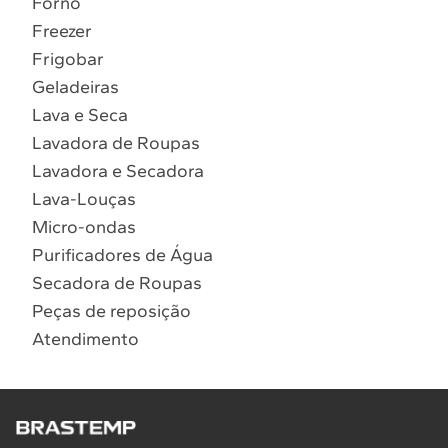
Forno
10
º
Combos
Freezer
Solicitar instalação
Frigobar
Geladeiras
Solicitar conversão de fogão
Lava e Seca
Lavadora de Roupas
Localizar assistência técnica
Lavadora e Secadora
Lava-Louças
Micro-ondas
Purificadores de Água
Secadora de Roupas
Peças de reposição
Atendimento