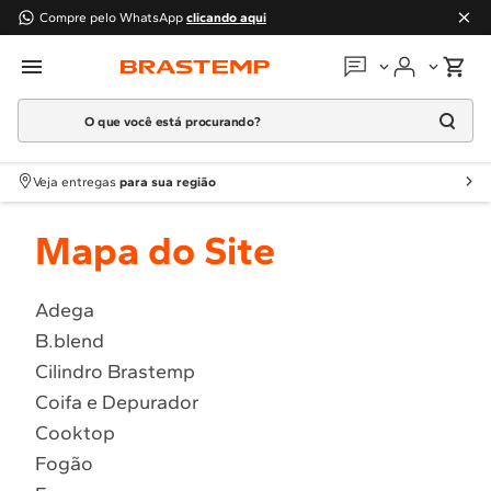
Compre pelo WhatsApp
clicando aqui
O que você está procurando?
Em que podemos
ajudar?
Meus pedidos
Termos mais buscados
Veja entregas
para sua região
1
º
Geladeira
Guias e manuais
Mapa do Site
2
º
Máquina Lavar
3
º
Fogao
Perguntas frequentes
4
º
Lava Louça
Adega
Fale conosco
B.blend
5
º
Cooktop
Cilindro Brastemp
6
º
Microondas Brastemp
Atendimento Brastemp
Coifa e Depurador
7
º
Forno
Cooktop
Assistência
técnica
8
º
Embutir
Fogão
9
º
Lava Seca
Solicitar visita técnica