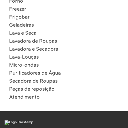
Forno
10
º
Combos
Freezer
Solicitar instalação
Frigobar
Geladeiras
Solicitar conversão de fogão
Lava e Seca
Lavadora de Roupas
Localizar assistência técnica
Lavadora e Secadora
Lava-Louças
Micro-ondas
Purificadores de Água
Secadora de Roupas
Peças de reposição
Atendimento