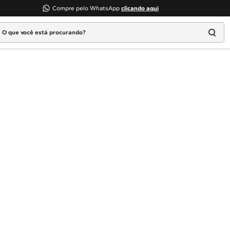
Compre pelo WhatsApp
clicando aqui
 que você está procurando?
Termos mais buscados
1
º
Geladeira
2
º
Máquina Lavar
3
º
Fogao
4
º
Lava Louça
5
º
Cooktop
6
º
Microondas Brastemp
7
º
Forno
8
º
Embutir
9
º
Combos
10
º
Lava Seca