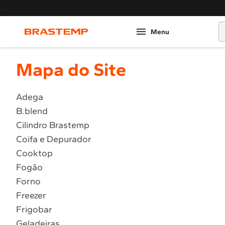
O
Mapa do Site
Adega
B.blend
Cilindro Brastemp
Coifa e Depurador
Cooktop
Fogão
Forno
Freezer
Frigobar
Geladeiras