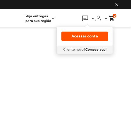
0
Veja entregas
para sua região
Em que podemos
ajudar?
Acessar conta
Meus pedidos
Cliente novo?
Comece aqui
Guias e manuais
Perguntas frequentes
Fale conosco
Atendimento Brastemp
Assistência
técnica
Solicitar visita técnica