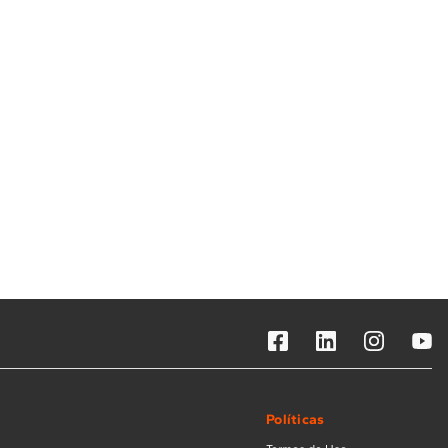
Solicitar instalação
Solicitar conversão de fogão
Localizar assistência técnica
Políticas