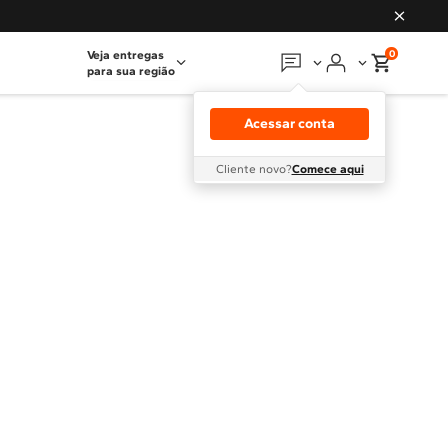
0
Veja entregas
para sua região
Em que podemos
ajudar?
Acessar conta
Meus pedidos
Cliente novo?
Comece aqui
Guias e manuais
Perguntas frequentes
Fale conosco
Atendimento Brastemp
Assistência
técnica
Solicitar visita técnica