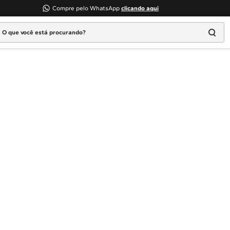
Compre pelo WhatsApp
clicando aqui
 que você está procurando?
Termos mais buscados
1
º
Geladeira
2
º
Máquina Lavar
3
º
Fogao
4
º
Lava Louça
5
º
Cooktop
6
º
Microondas Brastemp
7
º
Forno
8
º
Embutir
9
º
Lava Seca
10
º
Combos