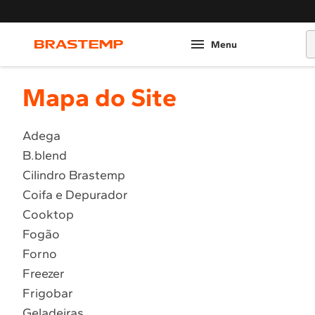
O
Mapa do Site
Adega
B.blend
Cilindro Brastemp
Coifa e Depurador
Cooktop
Fogão
Forno
Freezer
Frigobar
Geladeiras