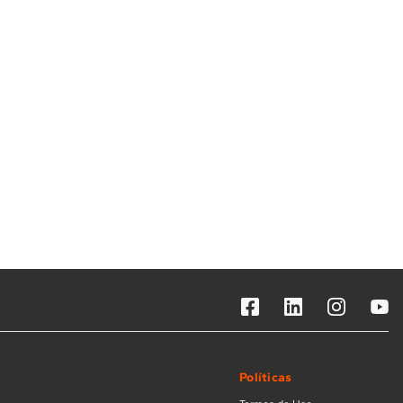
Solicitar instalação
Solicitar conversão de fogão
Localizar assistência técnica
Políticas