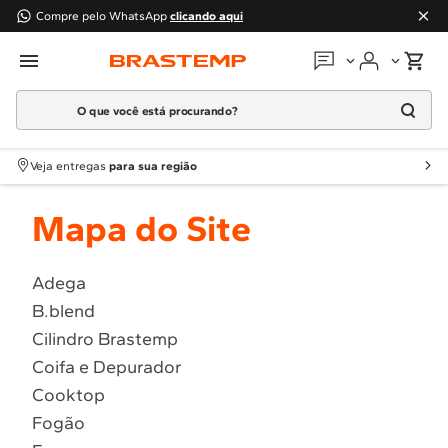
Compre pelo WhatsApp
clicando aqui
O que você está procurando?
Em que podemos
ajudar?
Meus pedidos
Termos mais buscados
Veja entregas
para sua região
1
º
Geladeira
Guias e manuais
Mapa do Site
2
º
Máquina Lavar
3
º
Fogao
Perguntas frequentes
4
º
Lava Louça
Adega
Fale conosco
B.blend
5
º
Cooktop
Cilindro Brastemp
6
º
Microondas Brastemp
Atendimento Brastemp
Coifa e Depurador
7
º
Forno
Cooktop
Assistência
técnica
8
º
Embutir
Fogão
9
º
Lava Seca
Solicitar visita técnica