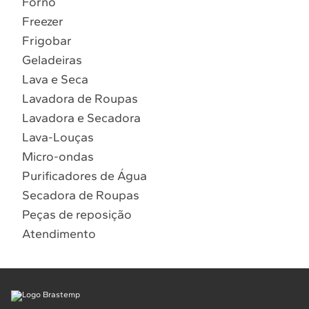
Forno
10
º
Combos
Freezer
Solicitar instalação
Frigobar
Geladeiras
Solicitar conversão de fogão
Lava e Seca
Lavadora de Roupas
Localizar assistência técnica
Lavadora e Secadora
Lava-Louças
Micro-ondas
Purificadores de Água
Secadora de Roupas
Peças de reposição
Atendimento